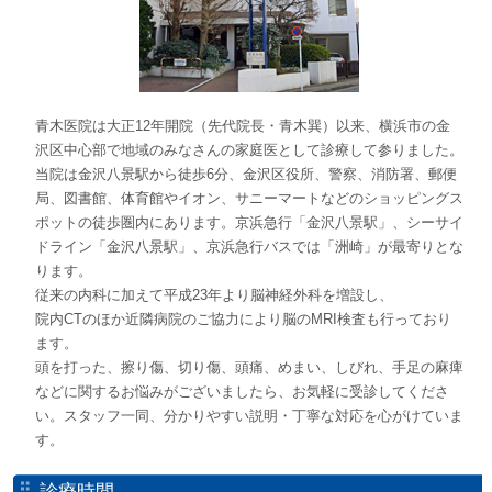
青木医院は大正12年開院（先代院長・青木巽）以来、横浜市の金
沢区中心部で地域のみなさんの家庭医として診療して参りました。
当院は金沢八景駅から徒歩6分、金沢区役所、警察、消防署、郵便
局、図書館、体育館やイオン、サニーマートなどのショッピングス
ポットの徒歩圏内にあります。京浜急行「金沢八景駅」、シーサイ
ドライン「金沢八景駅」、京浜急行バスでは「洲崎」が最寄りとな
ります。
従来の内科に加えて平成23年より脳神経外科を増設し、
院内CTのほか近隣病院のご協力により脳のMRI検査も行っており
ます。
頭を打った、擦り傷、切り傷、頭痛、めまい、しびれ、手足の麻痺
などに関するお悩みがございましたら、お気軽に受診してくださ
い。スタッフ一同、分かりやすい説明・丁寧な対応を心がけていま
す。
診療時間